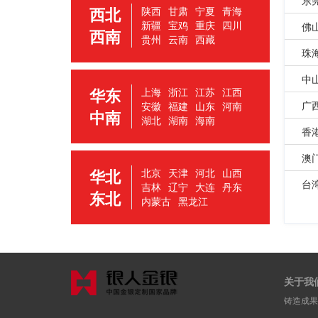
西北
陕西
甘肃
宁夏
青海
新疆
宝鸡
重庆
四川
佛
西南
贵州
云南
西藏
珠
中
华东
上海
浙江
江苏
江西
广
安徽
福建
山东
河南
中南
湖北
湖南
海南
香
澳
华北
北京
天津
河北
山西
台
吉林
辽宁
大连
丹东
东北
内蒙古
黑龙江
关于我
铸造成果 | 