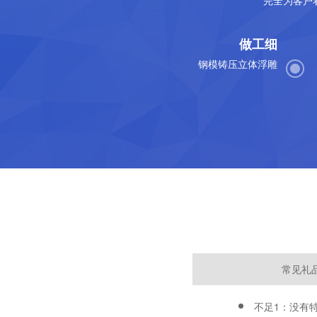
做工细
钢模铸压立体浮雕
常见礼
不足1：没有