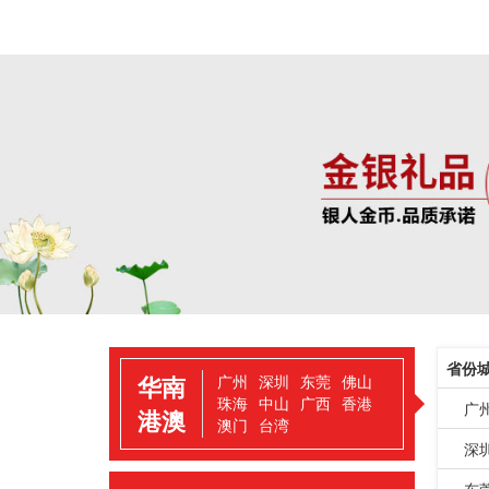
省份
华南
广州
深圳
东莞
佛山
珠海
中山
广西
香港
广
港澳
澳门
台湾
深
东