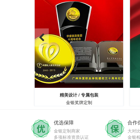
障
精美设计 / 专属包装
金银奖牌定制
优选保障
合作
金银定制商家
大对
多项标准资质认证
金银