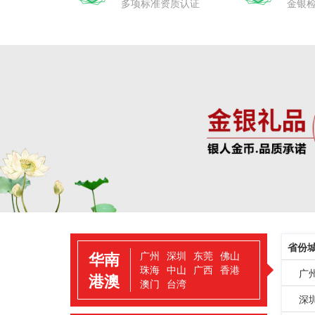
多项标准资质认证
金银
省份
华南
广州
深圳
东莞
佛山
珠海
中山
广西
香港
广
港澳
澳门
台湾
深