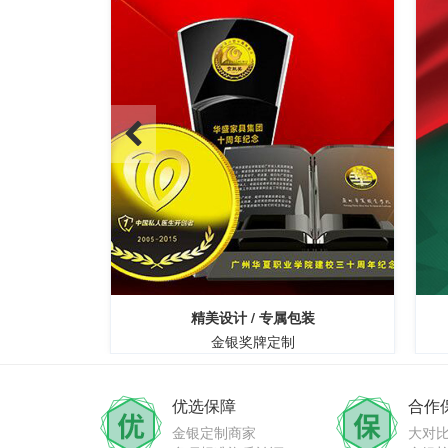
障
精美设计 / 专属包装
金银奖牌定制
优选保障
合作
金银定制商家
大对