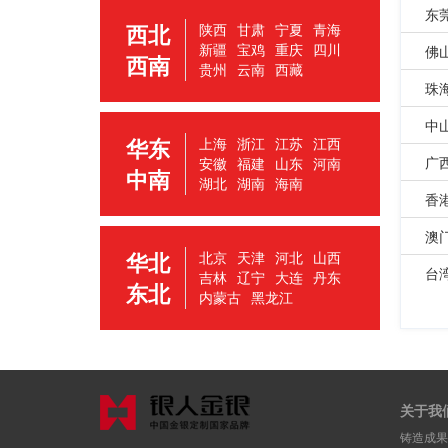
东
西北
陕西
甘肃
宁夏
青海
新疆
宝鸡
重庆
四川
佛
西南
贵州
云南
西藏
珠
中
华东
上海
浙江
江苏
江西
广
安徽
福建
山东
河南
中南
湖北
湖南
海南
香
澳
华北
北京
天津
河北
山西
台
吉林
辽宁
大连
丹东
东北
内蒙古
黑龙江
关于我
铸造成果 | 