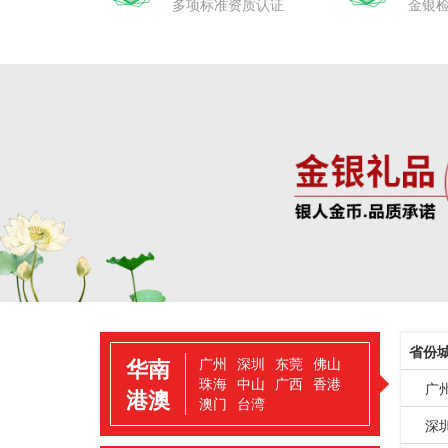
多项标准资质认证
金银
省份
华南
广州
深圳
东莞
佛山
珠海
中山
广西
香港
广
港澳
澳门
台湾
深