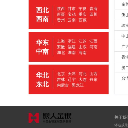
东
西北
陕西
甘肃
宁夏
青海
新疆
宝鸡
重庆
四川
佛
西南
贵州
云南
西藏
珠
中
华东
上海
浙江
江苏
江西
广
安徽
福建
山东
河南
中南
湖北
湖南
海南
香
澳
华北
北京
天津
河北
山西
台
吉林
辽宁
大连
丹东
东北
内蒙古
黑龙江
关于我
铸造成果 | 