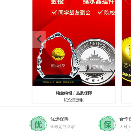
制
纯金纯银 / 品质保障
纪念章定制
优选保障
合作
金银定制商家
大对