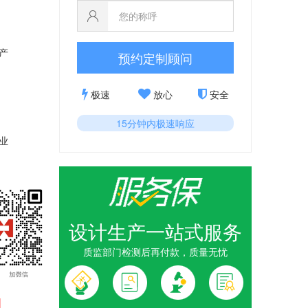
产
预约定制顾问
极速
放心
安全
15分钟内极速响应
业
设计生产一站式服务
质监部门检测后再付款，质量无忧
1