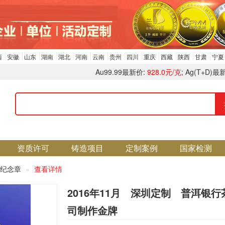
西
安徽
山东
湖南
湖北
河南
云南
贵州
四川
重庆
西藏
陕西
甘肃
宁夏
Au99.99最新价:
928.0元/克
; Ag(T+D)最
资质许可
铸造项目
定制案例
国家检测
纪念章
查看详情
2016年11月 深圳定制 普洱银行
司制作金牌