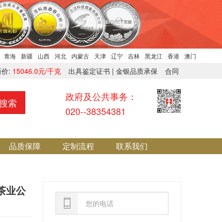
青海
新疆
山西
河北
内蒙古
天津
辽宁
吉林
黑龙江
香港
澳门
新价:
15046.0元/千克
出具鉴定证书 | 金银品质承保
合同
政府及公共事务：
搜索
020--38354381
品质保障
定制流程
联系我们
茶业公