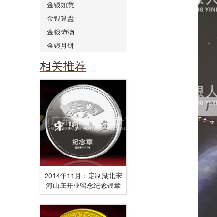
金银如意
金银算盘
金银饰物
金银月饼
相关推荐
2014年11月：定制湖北宋
河山庄开业留念纪念银章