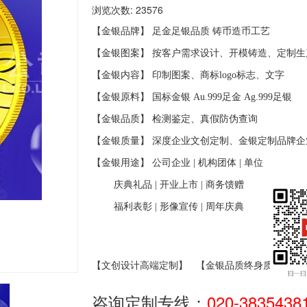
浏览次数: 23576
【金银品牌】 足金足银品质
铸币造币工艺
【金银图案】 按客户需求设计、开模铸造、定制生
【金银内容】 印制图案、商标
logo
标志、文字
【金银原料】 国标金银
Au.999
足金
Ag.999
足银
【金银品质】 检测鉴定、真假防伪查询
【金银质量】 深度企业文创定制、金银定制品牌企
【金银用途】 公司企业
|
机构团体
|
单位
庆典礼品
|
开业上市
|
商务馈赠
福利表彰
|
形像宣传
|
周年庆典
【文创设计高端定制】
【金银品质终身质保】
咨询定制专线：
020-3835438