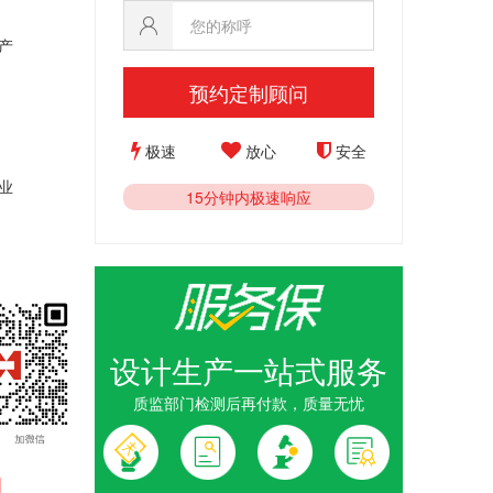
产
预约定制顾问
极速
放心
安全
业
15分钟内极速响应
设计生产一站式服务
质监部门检测后再付款，质量无忧
1