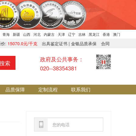
青海
新疆
山西
河北
内蒙古
天津
辽宁
吉林
黑龙江
香港
澳门
新价:
15070.0元/千克
出具鉴定证书 | 金银品质承保
合同
政府及公共事务：
搜索
020--38354381
品质保障
定制流程
联系我们