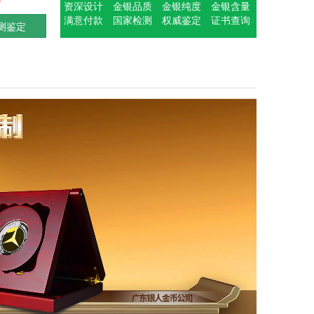
资深设计
金银品质
金银纯度
金银含量
满意付款
国家检测
权威鉴定
证书查询
测鉴定