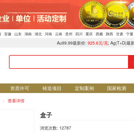
西
安徽
山东
湖南
湖北
河南
云南
贵州
四川
重庆
西藏
陕西
甘肃
宁夏
Au99.99最新价:
925.6元/克
; Ag(T+D)最
资质许可
铸造项目
定制案例
国家检测
查看详情
盒子
浏览次数: 12787