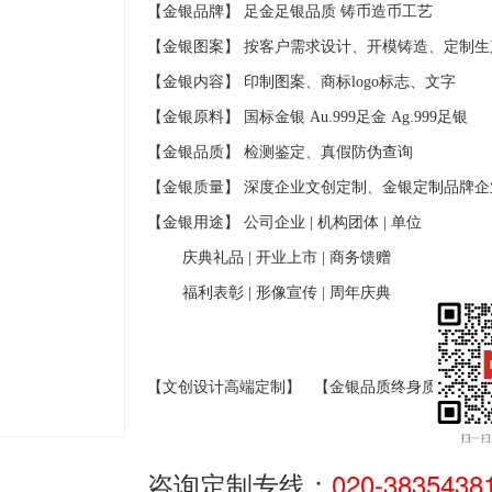
【金银品牌】 足金足银品质
铸币造币工艺
【金银图案】 按客户需求设计、开模铸造、定制生
【金银内容】 印制图案、商标
logo
标志、文字
【金银原料】 国标金银
Au.999
足金
Ag.999
足银
【金银品质】 检测鉴定、真假防伪查询
【金银质量】 深度企业文创定制、金银定制品牌企
【金银用途】 公司企业
|
机构团体
|
单位
庆典礼品
|
开业上市
|
商务馈赠
福利表彰
|
形像宣传
|
周年庆典
【文创设计高端定制】
【金银品质终身质保】
咨询定制专线：
020-3835438